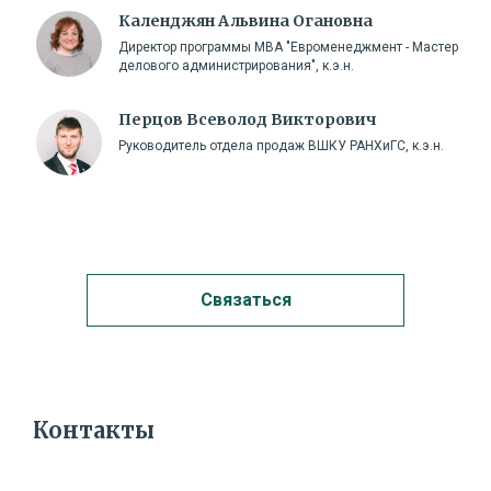
Календжян Альвина Огановна
Директор программы МВА "Евроменеджмент - Мастер
делового администрирования", к.э.н.
Перцов Всеволод Викторович
Руководитель отдела продаж ВШКУ РАНХиГС, к.э.н.
Связаться
Свяжитесь с нами
Контакты