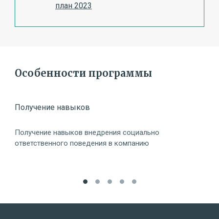
план 2023
Особенности программы
Получение навыков
Осв
Получение навыков внедрения социально
Осв
ответственного поведения в компанию
гос
биз