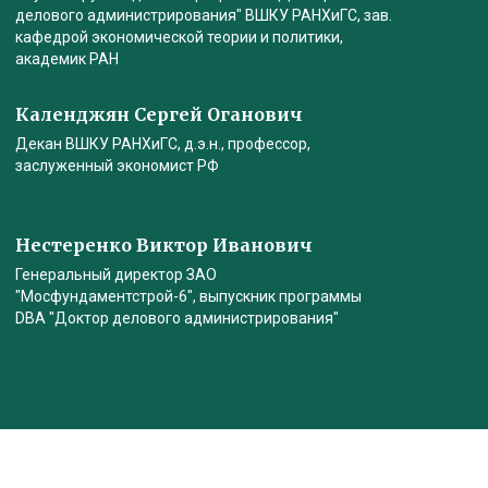
делового администрирования" ВШКУ РАНХиГС, зав.
кафедрой экономической теории и политики,
академик РАН
Календжян Сергей Оганович
Декан ВШКУ РАНХиГС, д.э.н., профессор,
заслуженный экономист РФ
Нестеренко Виктор Иванович
Генеральный директор ЗАО
"Мосфундаментстрой-6", выпускник программы
DBA "Доктор делового администрирования"