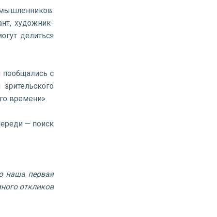
мышленников.
нт, художник-
огут делиться
и пообщались с
 зрительского
го времени».
переди — поиск
о наша первая
много откликов