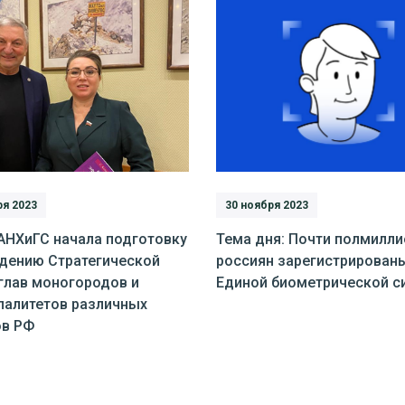
ря 2023
30 ноября 2023
АНХиГС начала подготовку
Тема дня: Почти полмилли
едению Стратегической
россиян зарегистрирован
глав моногородов и
Единой биометрической с
палитетов различных
ов РФ