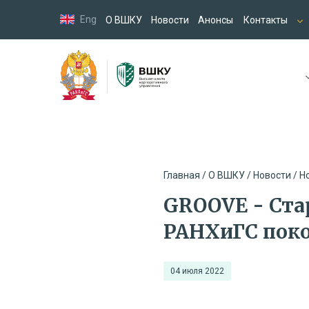
Eng
О ВШКУ
Новости
Анонсы
Контакты
Главная /
О ВШКУ /
Новости /
Н
GROOVE - Ста
РАНХиГС пок
04 июля 2022