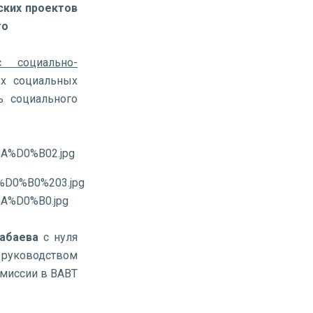
ских проектов
то
с социально-
х социальных
ь социального
абаева
с нуля
д руководством
миссии в ВАВТ