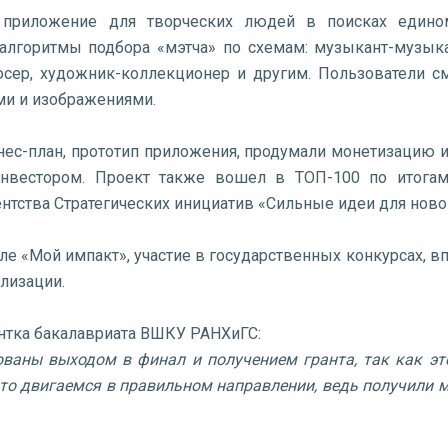
 приложение для творческих людей в поисках едино
алгоритмы подбора «мэтча» по схемам: музыкант-музыка
сер, художник-коллекционер и другим. Пользователи см
ами и изображениями.
нес-план, прототип приложения, продумали монетизацию 
вестором. Проект также вошел в ТОП-100 по итогам
ентства Стратегических инициатив «Сильные идеи для ново
ле «Мой импакт», участие в государственных конкурсах, в
ализации.
ентка бакалавриата ВШКУ РАНХиГС:
ваны выходом в финал и получением гранта, так как эт
что двигаемся в правильном направлении, ведь получили 