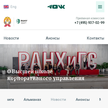
Eng
Приёмная комиссия
+7 (495) 937-02-99
Новости
Анонсы
Контакты
О Высшей школе
корпоративного управления
Книги
Альманах
Новости
Анонсы
Мед