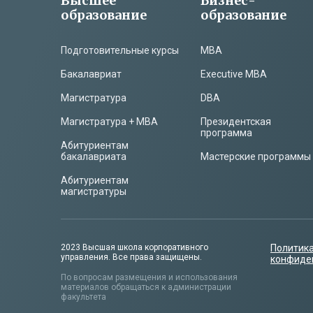
Высшее
Бизнес-
образование
образование
Подготовительные курсы
MBA
Бакалавриат
Executive MBA
Магистратура
DBA
Магистратура + MBA
Президентская
программа
Абитуриентам
бакалавриата
Мастерские программы
Абитуриентам
магистратуры
2023 Высшая школа корпоративного
Политик
управления. Все права защищены.
конфиде
По вопросам размещения и использования
материалов обращаться к администрации
факультета