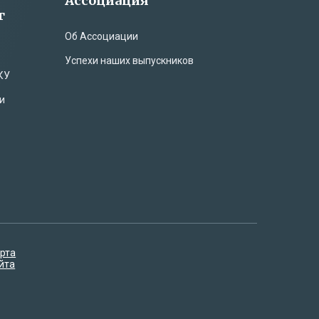
Ассоциация
г
Об Ассоциации
Успехи наших выпускников
КУ
и
рта
йта