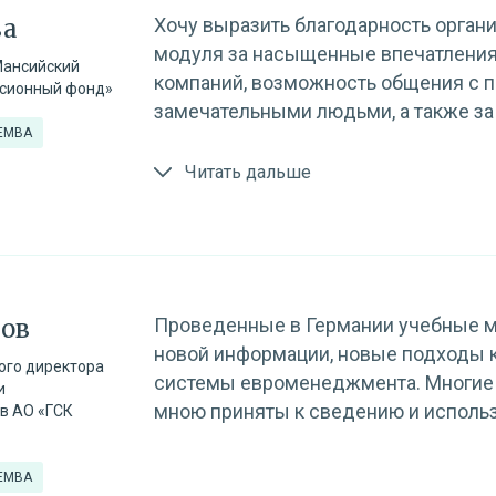
ва
Хочу выразить благодарность органи
модуля за насыщенные впечатления
Мансийский
компаний, возможность общения с 
нсионный фонд»
замечательными людьми, а также за
 EMBA
Читать дальше
зов
Проведенные в Германии учебные 
новой информации, новые подходы 
ого директора
системы евроменеджмента. Многие 
и
мною приняты к сведению и использ
в АО «ГСК
 EMBA