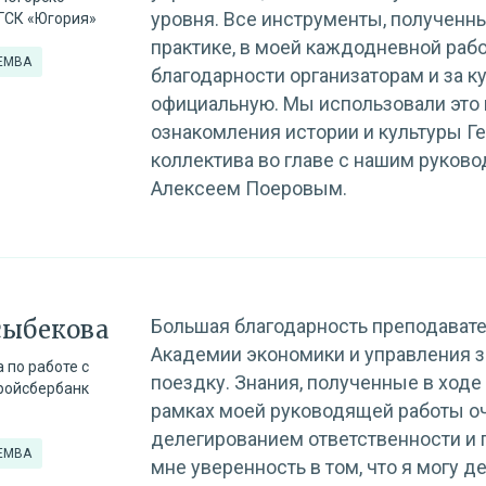
уровня. Все инструменты, полученн
ГСК «Югория»
практике, в моей каждодневной рабо
 EMBA
благодарности организаторам и за к
официальную. Мы использовали это в
ознакомления истории и культуры Г
коллектива во главе с нашим руков
Алексеем Поеровым.
сыбекова
Большая благодарность преподават
Академии экономики и управления 
 по работе с
поездку. Знания, полученные в ходе
ройсбербанк
рамках моей руководящей работы о
делегированием ответственности и
 EMBA
мне уверенность в том, что я могу д